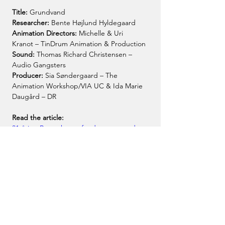
Title: 
Grundvand
Researcher:
 Bente Højlund Hyldegaard
Animation Directors:
 Michelle & Uri 
Kranot – TinDrum Animation & Production
Sound:
 Thomas Richard Christensen – 
Audio Gangsters
Producer:
 Sia Søndergaard – The 
Animation Workshop/VIA UC & Ida Marie 
Daugård – DR
Read the article: 
31-årige Bente har opfundet en metode, 
der kan rense dit drikkevand for 
skadelige kemikalier | Teknologi | DR